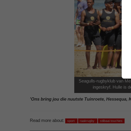
Seagulls-rugbyklub van Melk
ingeskryf. Hulle is
'Ons bring jou die nuutste Tuinroete, Hessequa, 
Read more about:
sport
raakrugby
stilbaai touchies