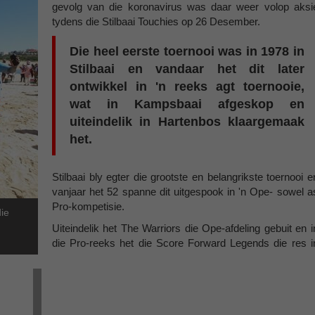
gevolg van die koronavirus was daar weer volop aksi
tydens die Stilbaai Touchies op 26 Desember.
Die heel eerste toernooi was in 1978 in
Stilbaai en vandaar het dit later
ontwikkel in 'n reeks agt toernooie,
wat in Kampsbaai afgeskop en
uiteindelik in Hartenbos klaargemaak
het.
Stilbaai bly egter die grootste en belangrikste toernooi e
vanjaar het 52 spanne dit uitgespook in 'n Ope- sowel a
Pro-kompetisie.
ie
Uiteindelik het The Warriors die Ope-afdeling gebuit en i
die Pro-reeks het die Score Forward Legends die res i