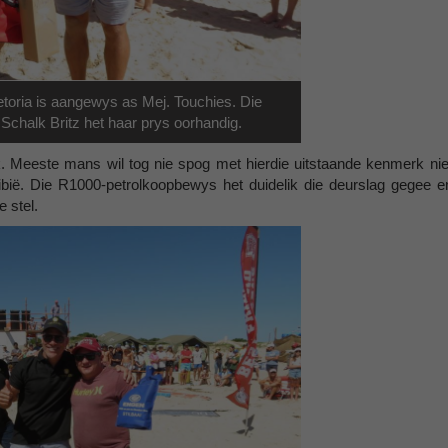
toria is aangewys as Mej. Touchies. Die
chalk Britz het haar prys oorhandig.
. Meeste mans wil tog nie spog met hierdie uitstaande kenmerk nie
ië. Die R1000-petrolkoopbewys het duidelik die deurslag gegee e
 stel.