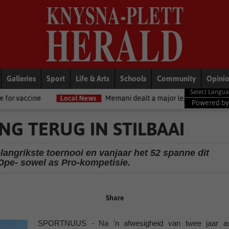
Galleries
Sport
Life & Arts
Schools
Community
Opini
ocal News
Memani dealt a major legal setback
Crime
AI powe
Powered b
G TERUG IN STILBAAI
elangrikste toernooi en vanjaar het 52 spanne dit
 Ope- sowel as Pro-kompetisie.
Share
SPORTNUUS - Na 'n afwesigheid van twee jaar a