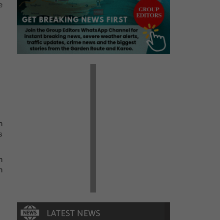
e
n
s
n
n