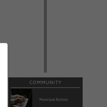
t
e
n
COMMUNITY
Municipal Notices