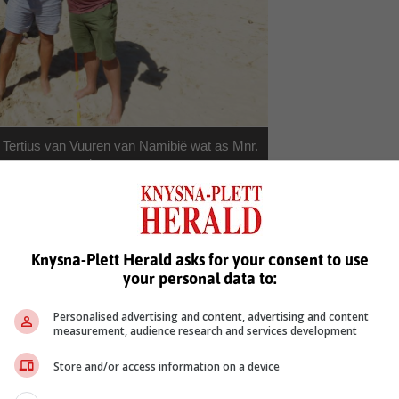
by Tertius van Vuuren van Namibië wat as Mnr.
oep aangewys is.
f gehad vir Stilbaai en die vakansiegangers se ondersteuning en he
 die touchies, bedank vir sy rol om hierdie toernooi 'n reuse sukses t
Knysna-Plett Herald asks for your consent to use
gesorg vir 'n vreedsame, gesinsgeoriënteerde toernooi wat almal ko
your personal data to:
e Desembervakansie in Stilbaai.
Personalised advertising and content, advertising and content
measurement, audience research and services development
Store and/or access information on a device