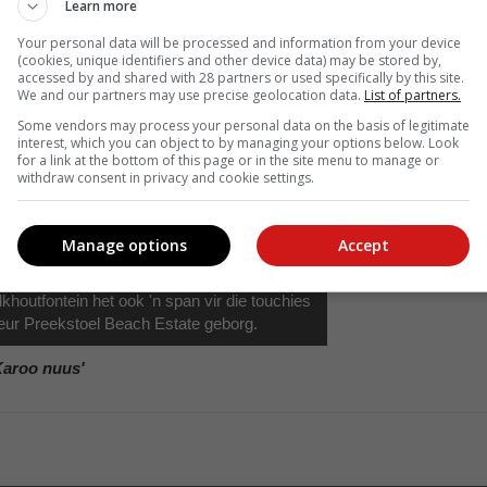
Learn more
Your personal data will be processed and information from your device
(cookies, unique identifiers and other device data) may be stored by,
accessed by and shared with 28 partners or used specifically by this site.
We and our partners may use precise geolocation data.
List of partners.
Some vendors may process your personal data on the basis of legitimate
interest, which you can object to by managing your options below. Look
for a link at the bottom of this page or in the site menu to manage or
withdraw consent in privacy and cookie settings.
Manage options
Accept
houtfontein het ook 'n span vir die touchies
 deur Preekstoel Beach Estate geborg.
Karoo nuus'