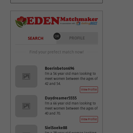
OR
PROFILE
SEARCH
Find your prefect match now!
Boerinbeton696
I'm a 56 year old man looking to
meet women between the ages of
42 and 54.
View Profile
Daydreamer5555
I'm a 66 year old man looking to
meet women between the ages of
40 and 70.
View Profile
SielSoeke88