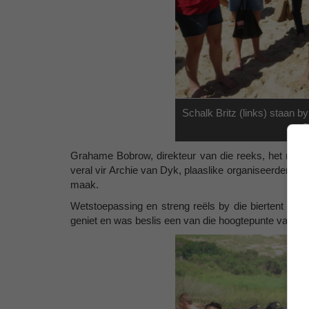
Schalk Britz (links) staan 
B
Grahame Bobrow, direkteur van die reeks, het net lo
veral vir Archie van Dyk, plaaslike organiseerder van
maak.
Wetstoepassing en streng reëls by die biertent het 
geniet en was beslis een van die hoogtepunte van di