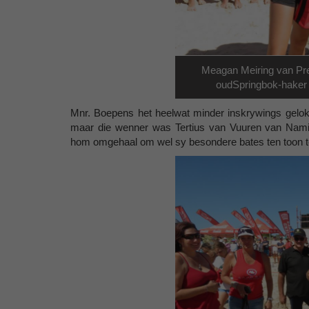
Meagan Meiring van Pre
oudSpringbok-haker S
Mnr. Boepens het heelwat minder inskrywings gelok
maar die wenner was Tertius van Vuuren van Namib
hom omgehaal om wel sy besondere bates ten toon te