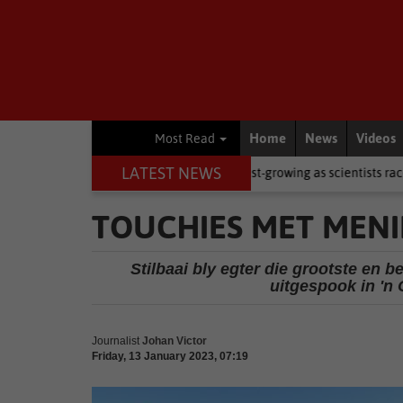
Home
News
Videos
Most Read
LATEST NEWS
 becomes world's fastest-growing as scientists race for vaccine
L
TOUCHIES MET MENIN
Stilbaai bly egter die grootste en b
uitgespook in 'n
Journalist
Johan Victor
Friday, 13 January 2023, 07:19