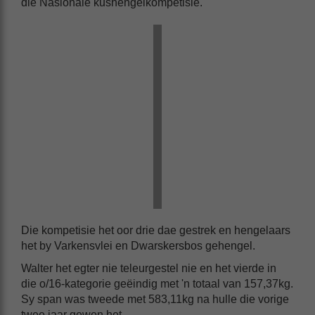
die Nasionale kushengelkompetisie.
Die kompetisie het oor drie dae gestrek en hengelaars
het by Varkensvlei en Dwarskersbos gehengel.
Walter het egter nie teleurgestel nie en het vierde in
die o/16-kategorie geëindig met 'n totaal van 157,37kg.
Sy span was tweede met 583,11kg na hulle die vorige
twee jaar gewen het.