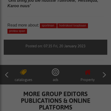
'Ons bring jou die nuutste Tuinroete, Hessequa,
Karoo nuus'
Read more about:
sportman
hoërskool loopbaan
protea span
Posted on: 07:35 Fri, 20 January 2023
catalogues
ads
Property
MORE GROUP EDITORS
PUBLICATIONS & ONLINE
PLATFORMS