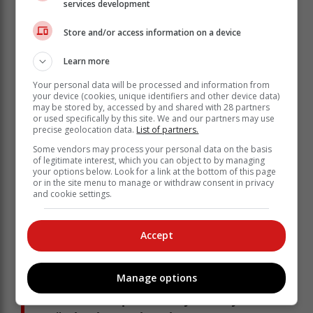
services development
Store and/or access information on a device
Learn more
Your personal data will be processed and information from
your device (cookies, unique identifiers and other device data)
may be stored by, accessed by and shared with 28 partners
or used specifically by this site. We and our partners may use
precise geolocation data.
List of partners.
Some vendors may process your personal data on the basis
Die kompetisies vind in verskeie kategorieë plaas.
of legitimate interest, which you can object to by managing
your options below. Look for a link at the bottom of this page
Daar is die Protea o/16, o/21, seniors, meesters, groot
or in the site menu to manage or withdraw consent in privacy
meesters en vroue-spanne. Die Eden o/16-span het
and cookie settings.
bestaan uit Walter, Conner Noble, Gericke Rossouw,
Johan May en Jaco Olivier. Noble en Rossouw is
Accept
beide van die Mosselbaai hengelklub.
Walter is 'n kranige sportman. Hy is 'n
Manage options
oudleerder van Laerskool Park en vir sy
hoërskool-loopbaan is hy tans by