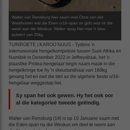
Walter van Rensburg hier saam met Chris van der
Westhuizen wat die Eden o/16-span se gids was vir die
week aan die Weskus. Walter spog hier met 'n blou
pylstert van 20kg.
TUINROETE | KAROO NUUS - Tydens 'n
internasionale hengelkompetisie tussen Suid-Afrika en
Namibië in Desember 2022 in Jeffreysbaai, het 'n
plaaslike Protea-hengelaar begin naam maak in die
hengelkringe toe hy 'n skeurtandhaai van 168kg
gevang het en met die titel as die algehele beste o/16-
hengelaar weggestap het.
Sy span het ook gewen. Hy het ook oor
al die kategorieë tweede geëindig.
Walter van Rensburg (14) is op 10 Januarie saam met
die Eden-span na die Weskus om deel te neem aan