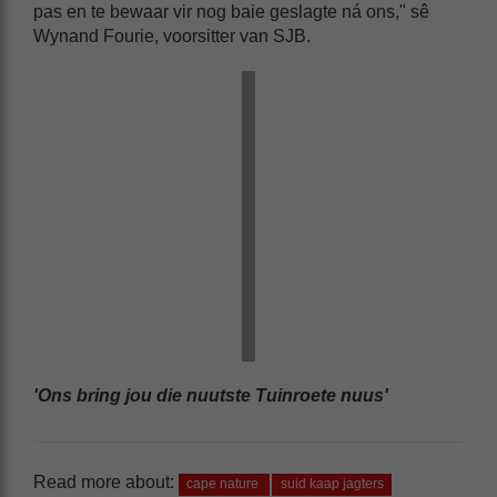
pas en te bewaar vir nog baie geslagte ná ons," sê
Wynand Fourie, voorsitter van SJB.
'Ons bring jou die nuutste Tuinroete nuus'
Read more about:
cape nature
suid kaap jagters