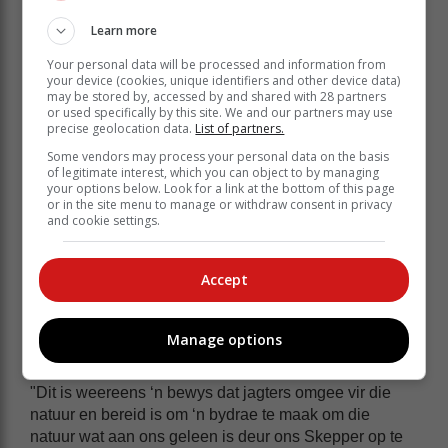
Learn more
Your personal data will be processed and information from
your device (cookies, unique identifiers and other device data)
In die verlede het SJB ook nou
may be stored by, accessed by and shared with 28 partners
or used specifically by this site. We and our partners may use
saamgewerk met natuurbewaring, wat
precise geolocation data.
List of partners.
intussen ‘n naamsverandering
Some vendors may process your personal data on the basis
ondergaan het en wat nou bekend staan
of legitimate interest, which you can object to by managing
your options below. Look for a link at the bottom of this page
as CapeNature. Verskeie projekte is in
or in the site menu to manage or withdraw consent in privacy
die verlede aangepak om die natuur vir
and cookie settings.
ons nageslagte te bewaar.
Accept
So is daar byvoorbeeld kameras aan natuurbewaring
geskenk om luiperds in die Anysberg-natuurreservaat
te monitor. Daar is ook vele ander projekte tot voordeel
Manage options
van die natuur aangepak.
"Dit is weereens ‘n bewys dat jagters omgee vir die
natuur en bereid is om ‘n bydrae te maak om die
natuur wat aan ons geleen is deur ons Skepper op te