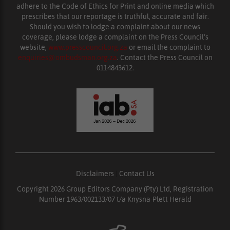
adhere to the Code of Ethics for Print and online media which
prescribes that our reportage is truthful, accurate and fair.
Should you wish to lodge a complaint about our news
coverage, please lodge a complaint on the Press Council’s
website,
www.presscouncil.org.za
or email the complaint to
enquiries@ombudsman.org.za
. Contact the Press Council on
0114843612.
Disclaimers
|
Contact Us
Copyright 2026 Group Editors Company (Pty) Ltd, Registration
Number 1963/002133/07 t/a Knysna-Plett Herald