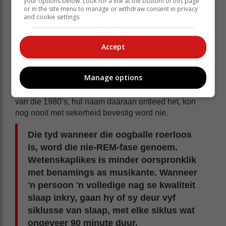
your options below. Look for a link at the bottom of this page
or in the site menu to manage or withdraw consent in privacy
and cookie settings.
Accept
Die slaapfase waartydens die oogballe vinnige
bewegings onder die ooglede uitvoer, word die REM-
Manage options
fase genoem, die afkorting vir die Engelse Rapid Eye
Movement. Die teorie dat R.E.M., die Indie Rock-groep
van die 1980’s, hul naam daaraan ontleed het, kon
nog nooit met sekerheid bevestig word nie.
Die tyd wanneer die oogballe roerloos
is, word die nie-REM-fase genoem.
Wetenskaplikes is minder oorspronklik
met benamings as musikante. Wanneer
'n persoon 'n volledige nag se kwaliteit
slaap inkry, gaan hy of sy deur vyf
siklusse van slaap, met elke siklus wat
ongeveer 90 minute duur.