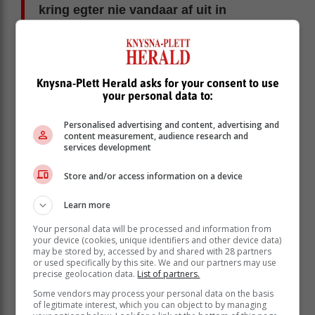
kring egter nie vandaar af uit in
konsentriese sirkels soos wanneer
mens 'n klippie in 'n waterpoel gooi nie.
Dit beweeg min of meer in een rigting na die agterkant
Knysna-Plett Herald asks for your consent to use
your personal data to:
van die brein. Dit lyk asof die gebeure en gedagtes
van die dag met hierdie elektriese golfproduksies
Personalised advertising and content, advertising and
georden en gestoor word as geheue in die brein se
content measurement, audience research and
databank.
services development
Diep slaap
Store and/or access information on a device
Learn more
Your personal data will be processed and information from
your device (cookies, unique identifiers and other device data)
may be stored by, accessed by and shared with 28 partners
or used specifically by this site. We and our partners may use
precise geolocation data.
List of partners.
Some vendors may process your personal data on the basis
of legitimate interest, which you can object to by managing