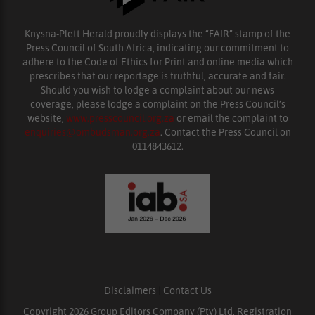
Knysna-Plett Herald proudly displays the “FAIR” stamp of the
Press Council of South Africa, indicating our commitment to
adhere to the Code of Ethics for Print and online media which
prescribes that our reportage is truthful, accurate and fair.
Should you wish to lodge a complaint about our news
coverage, please lodge a complaint on the Press Council’s
website,
www.presscouncil.org.za
or email the complaint to
enquiries@ombudsman.org.za
. Contact the Press Council on
0114843612.
Disclaimers
|
Contact Us
Copyright 2026 Group Editors Company (Pty) Ltd, Registration