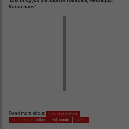
‘Ons bring jou die nuutste Tuinroete, Hessequa,
Karoo nuus’
Read more about:
hugo redelinghuys
curriebeker eersteliga
swd arende
luiperds