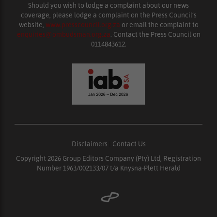
Should you wish to lodge a complaint about our news
coverage, please lodge a complaint on the Press Council’s
website,
www.presscouncil.org.za
or email the complaint to
enquiries@ombudsman.org.za
. Contact the Press Council on
0114843612.
Disclaimers
|
Contact Us
Copyright 2026 Group Editors Company (Pty) Ltd, Registration
Number 1963/002133/07 t/a Knysna-Plett Herald