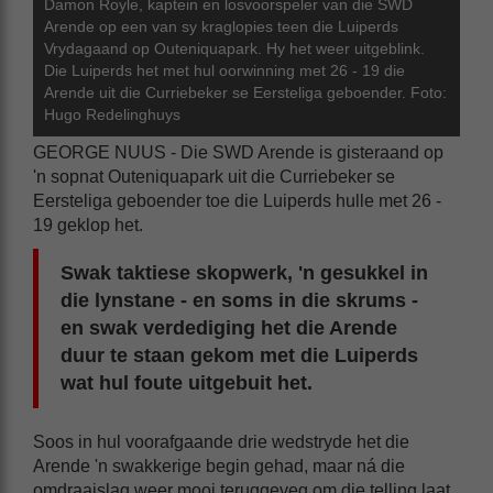
Damon Royle, kaptein en losvoorspeler van die SWD
Arende op een van sy kraglopies teen die Luiperds
Vrydagaand op Outeniquapark. Hy het weer uitgeblink.
Die Luiperds het met hul oorwinning met 26 - 19 die
Arende uit die Curriebeker se Eersteliga geboender. Foto:
Hugo Redelinghuys
GEORGE NUUS - Die SWD Arende is gisteraand op
'n sopnat Outeniquapark uit die Curriebeker se
Eersteliga geboender toe die Luiperds hulle met 26 -
19 geklop het.
Swak taktiese skopwerk, 'n gesukkel in
die lynstane - en soms in die skrums -
en swak verdediging het die Arende
duur te staan gekom met die Luiperds
wat hul foute uitgebuit het.
Soos in hul voorafgaande drie wedstryde het die
Arende 'n swakkerige begin gehad, maar ná die
omdraaislag weer mooi teruggeveg om die telling laat