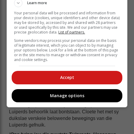
Learn more
Your personal data will be processed and information from
your device (cookies, unique identifiers and other device data)
may be stored by, accessed by and shared with 28 partners
or used specifically by this site. We and our partners may use
precise geolocation data.
List of partners.
Some vendors may process your personal data on the basis
of legitimate interest, which you can object to by managing
your options below. Look for a link at the bottom of this page
or in the site menu to manage or withdraw consent in privacy
and cookie settings.
Accept
Vir die Arende het sy kaptein en flank, Damon Royle,
Manage options
en die slot Michael Cloete uitgeblink. Royle het 'n
barshou gespeel en met sy talle kraglopies die
Luiperds behoorlik laat bontstaan. Cloete het met sy
duikslae verskeie belowende bewegings van die
Luiperds gefnuik.