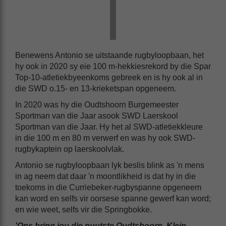
Benewens Antonio se uitstaande rugbyloopbaan, het
hy ook in 2020 sy eie 100 m-hekkiesrekord by die Spar
Top-10-atletiekbyeenkoms gebreek en is hy ook al in
die SWD o.15- en 13-krieketspan opgeneem.
In 2020 was hy die Oudtshoorn Burgemeester
Sportman van die Jaar asook SWD Laerskool
Sportman van die Jaar. Hy het al SWD-atletiekkleure
in die 100 m en 80 m verwerf en was hy ook SWD-
rugbykaptein op laerskoolvlak.
Antonio se rugbyloopbaan lyk beslis blink as 'n mens
in ag neem dat daar 'n moontlikheid is dat hy in die
toekoms in die Curriebeker-rugbyspanne opgeneem
kan word en selfs vir oorsese spanne gewerf kan word;
en wie weet, selfs vir die Springbokke.
'Ons bring jou die nuutste Oudtshoorn, Klein