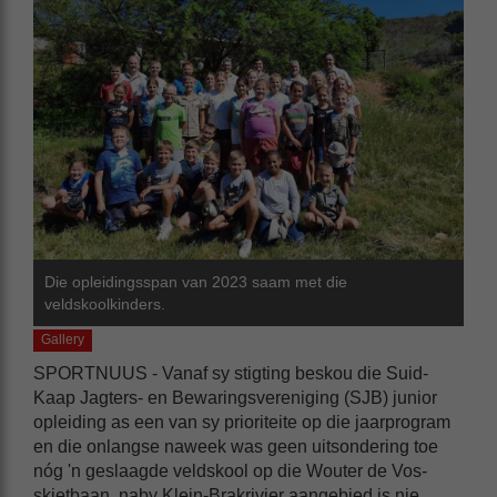
Die opleidingsspan van 2023 saam met die
veldskoolkinders.
Gallery
SPORTNUUS - Vanaf sy stigting beskou die Suid-
Kaap Jagters- en Bewaringsvereniging (SJB) junior
opleiding as een van sy prioriteite op die jaarprogram
en die onlangse naweek was geen uitsondering toe
nóg 'n geslaagde veldskool op die Wouter de Vos-
skietbaan, naby Klein-Brakrivier aangebied is nie.