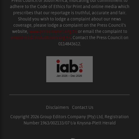
Press Council of South Africa, indicating our commitment to
adhere to the Code of Ethics for Print and online media which
prescribes that our reportage is truthful, accurate and fair.
Should you wish to lodge a complaint about our news
coverage, please lodge a complaint on the Press Council’s
website,
www.presscouncil.org.za
or email the complaint to
enquiries@ombudsman.org.za
. Contact the Press Council on
0114843612.
Disclaimers
|
Contact Us
Copyright 2026 Group Editors Company (Pty) Ltd, Registration
Number 1963/002133/07 t/a Knysna-Plett Herald