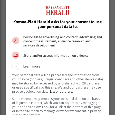
Knysna-Plett Herald asks for your consent to use
your personal data to:
Personalised advertising and content, advertising and
content measurement, audience research and
services development
Hulle moes dink, planne maak en self oplossings vind
vir probleme en sonder dat hulle eers daarvan bewus
Store and/or access information on a device
was, was hulle besig met leierskapontwikkeling,
verantwoordelike optrede tydens noodsituasies, die
Learn more
belangrikheid van groepwerk en
kommunikasievaardighede.
Your personal data will be processed and information from
your device (cookies, unique identifiers and other device data)
may be stored by, accessed by and shared with 28 partners
or used specifically by this site. We and our partners may use
precise geolocation data.
List of partners.
Some vendors may process your personal data on the basis
of legitimate interest, which you can object to by managing
your options below. Look for a link at the bottom of this page
or in the site menu to manage or withdraw consent in privacy