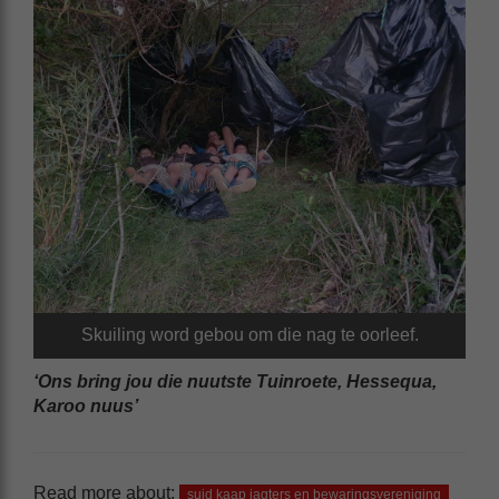
Skuiling word gebou om die nag te oorleef.
‘Ons bring jou die nuutste Tuinroete, Hessequa,
Karoo nuus’
Read more about:
suid kaap jagters en bewaringsvereniging