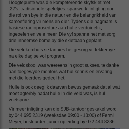
Hoogtepunte was die kompeterende skyfskiet met
.22's, tradisionele speletjies, spanwerk, inligting oor
die rol van bye in die natuur en die belangrikheid van
kamoeflering vir mens en dier. Tydens die nagmars is
basiese radioprosedure aan hulle verduidelik,
ingeoefen en vele meer. Die vyf spanne het met sorg
drie inheemse bome by die skietbaan geplant.
Die veldkombuis se tannies het gesorg vir lekkernye
na elke dag se vol program.
Die veldskool was weereens 'n groot sukses, te danke
aan toegewyde mentors wat hul kennis en ervaring
met die leerders gedeel het.
Hulle is ook deeglik daarvan bewus gemaak dat al wat
moet agterbly nadat hulle in die veld was, is hul
voetspore.
Vir meer inligting kan die SJB-kantoor geskakel word
by 044 695 2319 (weeksdae 09:00 - 13:00) of Fermi
Meyer, bestuurder: junior opleiding by 072 444 8236.