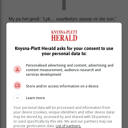
My pa het gesê: "Lyk… vaartbelyn; pasop vir die son."
Dit, en hy het opgemerk dat dit darem nie lyk of ek
enige vreemde kroontjies het nie.
Bonusse (sover):
Knysna-Plett Herald asks for your consent to use
your personal data to:
• My hare waai nie in my mond of oë in as die wind
Personalised advertising and content, advertising and
waai nie (nee, 'n rekkie of knippie los nie altyd daai
content measurement, audience research and
probleem op nie)
services development
• Vinniger hare was
Store and/or access information on a device
• Minder sjampoe en opknapper
Learn more
• Hare hoef nie saam met my om te draai wanneer ek
slaap nie ('n bolla was soms te swaar, so dit los 'n
Your personal data will be processed and information from
vlegsel of los hare)
your device (cookies, unique identifiers and other device data)
may be stored by, accessed by and shared with 28 partners
• Hempsknope haak nie aan my hare vas nie
or used specifically by this site. We and our partners may use
precise geolocation data.
List of partners.