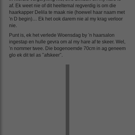
af. Ek weet nie of dit heeltemal regverdig is om die
haarkapper Delila te maak nie (hoewel haar naam met
'n D begin)… Ek het ook darem nie al my krag verloor
nie.
Punt is, ek het verlede Woensdag by 'n haarsalon
ingestap en hulle gevra om al my hare af te skeer. Wel,
'n nommer twee. Die bogenoemde 70cm in ag geneem
glo ek dit tel as "afskeer".