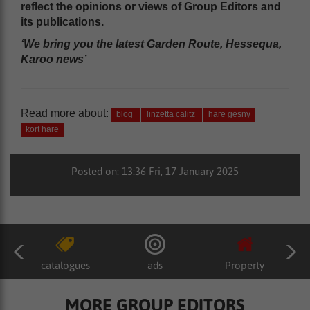
reflect the opinions or views of Group Editors and
its publications.
‘We bring you the latest Garden Route, Hessequa,
Karoo news’
Read more about:
blog
linzetta calitz
hare gesny
kort hare
Posted on: 13:36 Fri, 17 January 2025
catalogues
ads
Property
MORE GROUP EDITORS