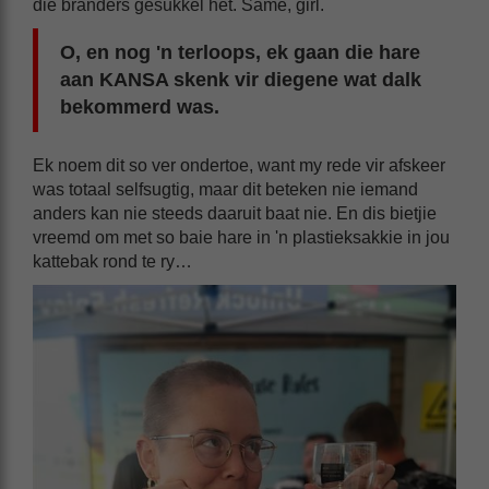
die branders gesukkel het. Same, girl.
O, en nog 'n terloops, ek gaan die hare
aan KANSA skenk vir diegene wat dalk
bekommerd was.
Ek noem dit so ver ondertoe, want my rede vir afskeer
was totaal selfsugtig, maar dit beteken nie iemand
anders kan nie steeds daaruit baat nie. En dis bietjie
vreemd om met so baie hare in 'n plastieksakkie in jou
kattebak rond te ry…