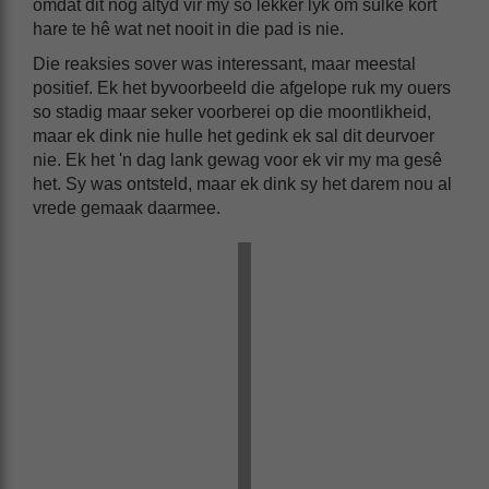
omdat dit nog altyd vir my so lekker lyk om sulke kort
hare te hê wat net nooit in die pad is nie.
Die reaksies sover was interessant, maar meestal
positief. Ek het byvoorbeeld die afgelope ruk my ouers
so stadig maar seker voorberei op die moontlikheid,
maar ek dink nie hulle het gedink ek sal dit deurvoer
nie. Ek het 'n dag lank gewag voor ek vir my ma gesê
het. Sy was ontsteld, maar ek dink sy het darem nou al
vrede gemaak daarmee.