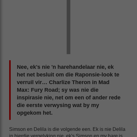
Nee, ek's nie 'n harehandelaar nie, ek
het net besluit om die Raponsie-look te
verruil vir… Charlize Theron in Mad
Max: Fury Road; sy was nie die
inspirasie nie, net om een of ander rede
die eerste verwysing wat by my
opgekom het.
Simson en Delila is die volgende een. Ek is nie Delila
in hierdie vergelyking nie, ek's Simson en my hare is