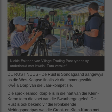
Niekie Eskteen van Village Trading Post tydens sy
onderhoud met Kwêla. Foto verskaf
DE RUST NUUS - De Rust is Sondagaand aangewys
as die Wes-Kaapse finalis vir die immer gewilde
Kwêla Dorp van die Jaar-kompetisie.
Dié sprokiesmooi dorpie is in die hart van die Klein-
Karoo teen die voet van die Swartberge geleë. De
Rust is ook bekend vir die kronkelende
Meiringspoortpas wat die Groot- en Klein-Karoo met