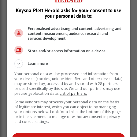
Knysna-Plett Herald asks for your consent to use
Werner Alberts, eienaar van De Rust Hotel en lid van
your personal data to:
die De Rust-komitee sê inwoners is in ekstase oor die
nuus en is hulle behoorlik gerat om die titel weer te
Personalised advertising and content, advertising and
wen.
content measurement, audience research and
services development
"Toe De Rust in 2011 gewen het, het dit ons dorp en
inwoners bietjie opgehef. Mense was trots en het
Store and/or access information on a device
moeite gedoen om die dorp te laat mooi lyk. Hulle het
ge-investeer in die dorp. Die eiendomspryse het
Learn more
gestyg en nuwe besighede het oopgemaak. Ons het
Your personal data will be processed and information from
toeriste van oral ontvang. Toe kom Covid. Dit het nie
your device (cookies, unique identifiers and other device data)
net ons dorp nie, maar die hele land lam gelê en eens
may be stored by, accessed by and shared with 28 partners
or used specifically by this site. We and our partners may use
florerende besighede moes skielik toemaak. Hierdie is
precise geolocation data.
List of partners.
die perfekte geleenthede om De Rust weer die
Some vendors may process your personal data on the basis
hupstoot te gee wat hy nodig het."
of legitimate interest, which you can object to by managing
your options below. Look for a link at the bottom of this page
or in the site menu to manage or withdraw consent in privacy
and cookie settings.