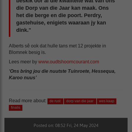
beskik oor al die kwaliteite wat van ons
die Dorp van die Jaar kan maak. Ons
het die berge en die poort. Perdry,
gastehuise, enigiets waaraan jy kan
dink."
Alberts sê ook dat hulle tans met 12 projekte in
Blomnek besig is.
Lees meer by
www.oudtshoorncourant.com
‘Ons bring jou die nuutste Tuinroete, Hessequa,
Karoo nuus’
Read more about:
de rust
dorp van die jaar
wes kaap
finalis
Posted on: 08:52 Fri, 24 May 2024