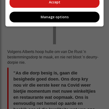
Accept
Manage options
Volgens Alberts hoop hulle om van De Rust 'n
bestemmingsdorp te maak, en nie net bloot 'n deurry-
dorpie nie.
"As die dorp besig is, gaan die
besighede goed doen. Ons dorp kry
nou vir die eerste keer na Covid weer
bietjie momentum met nuwe winkeltjies
en restaurante wat oopmaak. Ons is
eenvoudig net hemel op aarde en