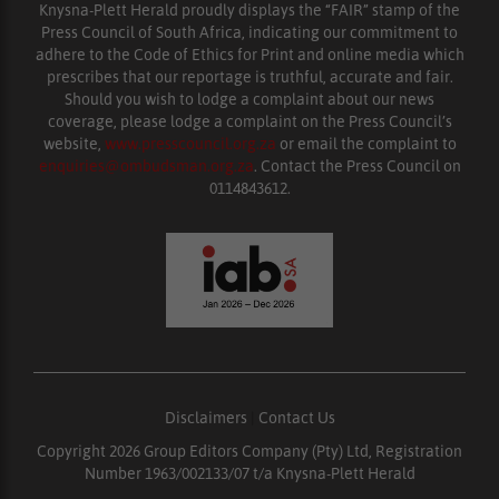
Knysna-Plett Herald proudly displays the “FAIR” stamp of the
Press Council of South Africa, indicating our commitment to
adhere to the Code of Ethics for Print and online media which
prescribes that our reportage is truthful, accurate and fair.
Should you wish to lodge a complaint about our news
coverage, please lodge a complaint on the Press Council’s
website,
www.presscouncil.org.za
or email the complaint to
enquiries@ombudsman.org.za
. Contact the Press Council on
0114843612.
Disclaimers
|
Contact Us
Copyright 2026 Group Editors Company (Pty) Ltd, Registration
Number 1963/002133/07 t/a Knysna-Plett Herald