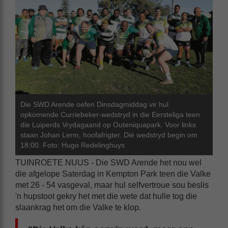
Die SWD Arende oefen Dinsdagmiddag vir hul
opkomende Curriebeker-wedstryd in die Eersteliga teen
die Luiperds Vrydagaand op Outeniquapark. Voor links
staan Johan Lerm, hoofafrigter. Dié wedstryd begin om
18:00. Foto: Hugo Redelinghuys
TUINROETE NUUS - Die SWD Arende het nou wel
die afgelope Saterdag in Kempton Park teen die Valke
met 26 - 54 vasgeval, maar hul selfvertroue sou beslis
'n hupstoot gekry het met die wete dat hulle tog die
slaankrag het om die Valke te klop.