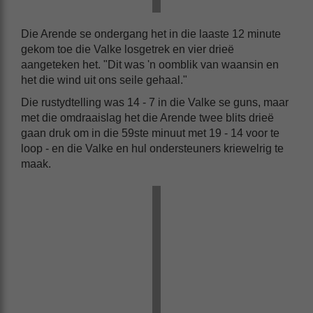
Die Arende se ondergang het in die laaste 12 minute
gekom toe die Valke losgetrek en vier drieë
aangeteken het. "Dit was 'n oomblik van waansin en
het die wind uit ons seile gehaal."
Die rustydtelling was 14 - 7 in die Valke se guns, maar
met die omdraaislag het die Arende twee blits drieë
gaan druk om in die 59ste minuut met 19 - 14 voor te
loop - en die Valke en hul ondersteuners kriewelrig te
maak.