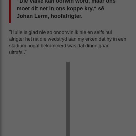
"Die Valke kán oorwin word, maar ons
moet dit net in ons koppe kry," sê
Johan Lerm, hoofafrigter.
"Hulle is glad nie so onoorwinlik nie en selfs hul
afrigter het ná die wedstryd aan my erken dat hy in een
stadium nogal bekommerd was dat dinge gaan
uitrafel."