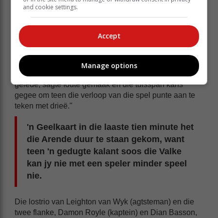
and cookie settings.
Accept
Manage options
"Ons het weereens, soos teen die Griffons twee weke
gelede, sagte foute gemaak en die tuisspan kans
gegee om teen die verloop van die spel punte aan te
teken met drieë."
'n Geelkaart in die laaste tien minute het
die Arende duur te staan gekom, want
teen 'n gedugte kalant soos die Valke
kan jy nie met een speler minder speel
nie.
Die lostrio van Leighton van Wyk (agtsteman) en die
twee flanke, Damon Royle (kaptein) en Dian Basson,