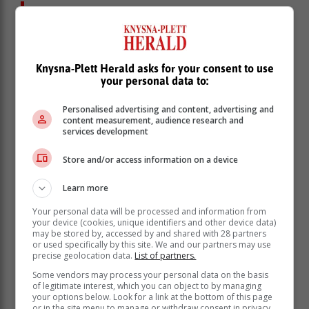
"In die 67ste minuut was die Valke met
26 - 19 voor en was ons nog binne
bereik," vertel Lerm. "Maar toe, daardie
fatale laaste 12 minute, het die wiele
Knysna-Plett Herald asks for your consent to use
your personal data to:
uitgeval."
Personalised advertising and content, advertising and
content measurement, audience research and
Maar, sê Lerm, sy span het weereens groot karakter
services development
getoon om terug te veg.
Store and/or access information on a device
"Ons terugvegpoging het vrugte afgewerp toe ons in
beseringstyd 'n drie gaan druk het vir 'n bonuspunt. Die
Learn more
spelers het hul alles gegee vir daardie bonuspuntdrie.
Your personal data will be processed and information from
your device (cookies, unique identifiers and other device data)
may be stored by, accessed by and shared with 28 partners
or used specifically by this site. We and our partners may use
precise geolocation data.
List of partners.
Some vendors may process your personal data on the basis
of legitimate interest, which you can object to by managing
your options below. Look for a link at the bottom of this page
or in the site menu to manage or withdraw consent in privacy