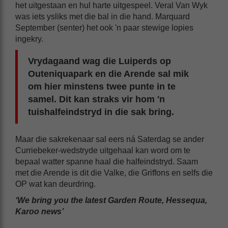
het uitgestaan en hul harte uitgespeel. Veral Van Wyk
was iets ysliks met die bal in die hand. Marquard
September (senter) het ook 'n paar stewige lopies
ingekry.
Vrydagaand wag die Luiperds op
Outeniquapark en die Arende sal mik
om hier minstens twee punte in te
samel. Dit kan straks vir hom 'n
tuishalfeindstryd in die sak bring.
Maar die sakrekenaar sal eers ná Saterdag se ander
Curriebeker-wedstryde uitgehaal kan word om te
bepaal watter spanne haal die halfeindstryd. Saam
met die Arende is dit die Valke, die Griffons en selfs die
OP wat kan deurdring.
‘We bring you the latest Garden Route, Hessequa,
Karoo news’