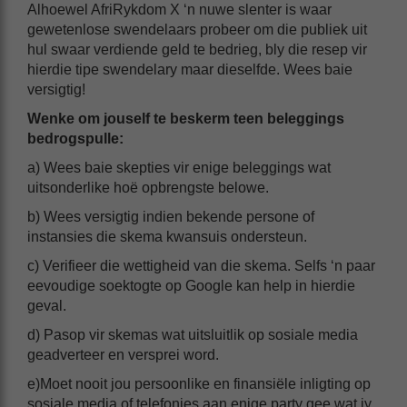
Alhoewel AfriRykdom X ‘n nuwe slenter is waar
gewetenlose swendelaars probeer om die publiek uit
hul swaar verdiende geld te bedrieg, bly die resep vir
hierdie tipe swendelary maar dieselfde. Wees baie
versigtig!
Wenke om jouself te beskerm teen beleggings
bedrogspulle:
a) Wees baie skepties vir enige beleggings wat
uitsonderlike hoë opbrengste belowe.
b) Wees versigtig indien bekende persone of
instansies die skema kwansuis ondersteun.
c) Verifieer die wettigheid van die skema. Selfs ‘n paar
eevoudige soektogte op Google kan help in hierdie
geval.
d) Pasop vir skemas wat uitsluitlik op sosiale media
geadverteer en versprei word.
e)Moet nooit jou persoonlike en finansiële inligting op
sosiale media of telefonies aan enige party gee wat jy