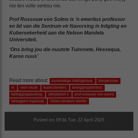
nie ten volle vertrou nie.
Prof Rossouw von Solms is ‘n emeritus professor
en lid van die Sentrum vir Navorsing in Inligting en
Kubersekerheid aan die Nelson Mandela
Universiteit.
‘Ons bring jou die nuutste Tuinroete, Hessequa,
Karoo nuus’
Read more about:
kunsmatige intelligensie
kleuterzone
ki
elon musk
kuberslenters
beleggingslenters
beleggingsbedrog
afrirykdom x
prof rossouw von solms
beleggers ingeloop
viviers brokers slenter
Posted on: 09:36 Tue, 22 April 2025