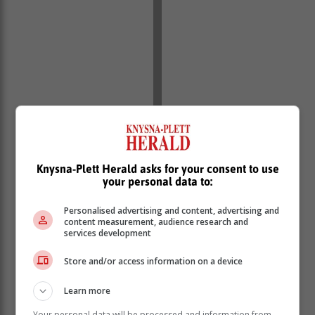
Knysna-Plett Herald asks for your consent to use
your personal data to:
Een belegger het R1,4 miljoen verloor. ‘n Ander een
blykbaar R1,5 miljoen en ‘n bejaarde slagoffer van
Personalised advertising and content, advertising and
Krugersdorp is R750 000 kwyt.
content measurement, audience research and
services development
Die swendelaars agter die Viviers
Brokers-slenter het in hierdie geval baie
Store and/or access information on a device
gebaat by die goeie naam wat die ware
Learn more
Viviers Brokers oor baie jare opgebou
het.
Your personal data will be processed and information from