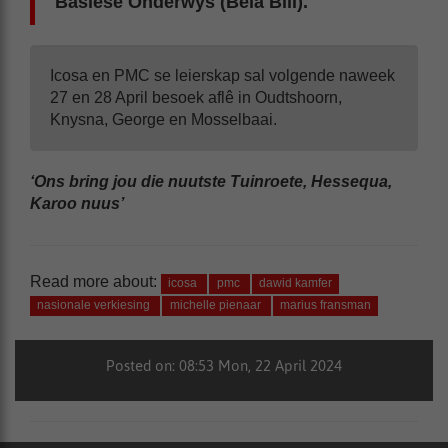
Basiese Onderwys (Bela Bill).
Icosa en PMC se leierskap sal volgende naweek
27 en 28 April besoek aflê in Oudtshoorn,
Knysna, George en Mosselbaai.
‘Ons bring jou die nuutste Tuinroete, Hessequa,
Karoo nuus’
Read more about:
icosa
pmc
dawid kamfer
nasionale verkiesing
michelle pienaar
marius fransman
Posted on: 08:53 Mon, 22 April 2024