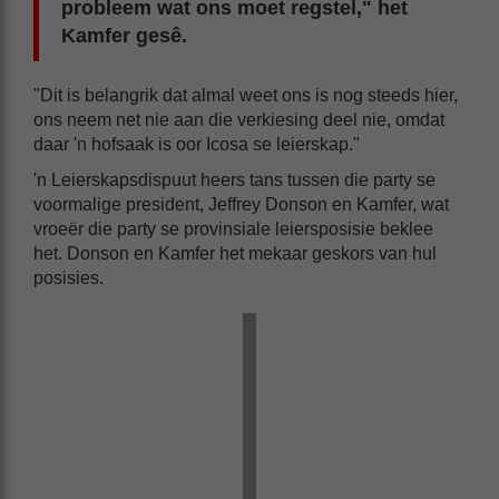
probleem wat ons moet regstel," het
Kamfer gesê.
"Dit is belangrik dat almal weet ons is nog steeds hier,
ons neem net nie aan die verkiesing deel nie, omdat
daar 'n hofsaak is oor Icosa se leierskap."
'n Leierskapsdispuut heers tans tussen die party se
voormalige president, Jeffrey Donson en Kamfer, wat
vroeër die party se provinsiale leiersposisie beklee
het. Donson en Kamfer het mekaar geskors van hul
posisies.