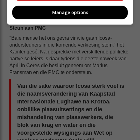
Manage options
Steun aan PMC
"Baie mense het ons gevra vir wie gaan Icosa-
ondersteuners in die komende verkiesing stem," het
Kamfer gesê. Na gesprekke met verskillende politieke
partye se leiers is daar tydens die eerste naweek van
April in Ceres die besluit geneem om Marius
Fransman en die PMC te ondersteun.
Van die sake waaroor Icosa sterk voel is
die naamsverandering van Kaapstad
Internasionale Lughawe na Krotoa,
onbillike plaasuitsettings en die
mishandeling van plaaswerkers, die
blok van krag en water en die
voorgestelde wysigings aan Wet op