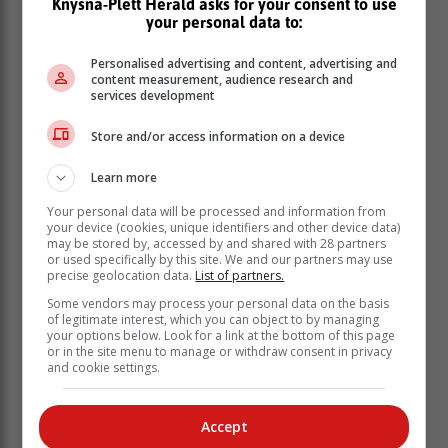
Knysna-Plett Herald asks for your consent to use
your personal data to:
Die feit dat daar 'n aktiewe hofsaak aan die gang is
rakende Icosa se leierskap is die hoofrede waarom
Personalised advertising and content, advertising and
hulle nie aan die verkiesing kan deelneem nie.
content measurement, audience research and
services development
Icosa kon ook nie genoeg handtekeninge vir hul party
kry teen die spertyd van die onafhanklike
Store and/or access information on a device
verkiesingskomitee nie. Volgens Kamfer is dit duidelik
dat Donson die party soos 'n familiebesigheid bedryf
Learn more
het. Hy is vol vertroue dat dinge na die hofsaak sal
Your personal data will be processed and information from
beter gaan.
your device (cookies, unique identifiers and other device data)
may be stored by, accessed by and shared with 28 partners
or used specifically by this site. We and our partners may use
precise geolocation data.
List of partners.
Some vendors may process your personal data on the basis
of legitimate interest, which you can object to by managing
your options below. Look for a link at the bottom of this page
or in the site menu to manage or withdraw consent in privacy
and cookie settings.
Accept