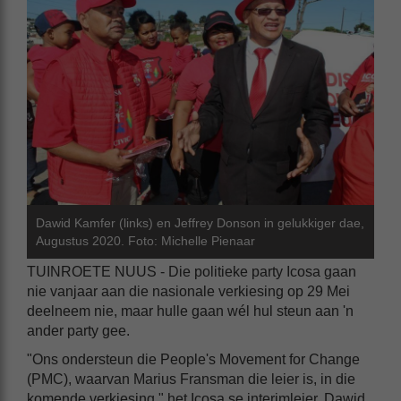
Dawid Kamfer (links) en Jeffrey Donson in gelukkiger dae,
Augustus 2020. Foto: Michelle Pienaar
TUINROETE NUUS - Die politieke party Icosa gaan
nie vanjaar aan die nasionale verkiesing op 29 Mei
deelneem nie, maar hulle gaan wél hul steun aan 'n
ander party gee.
"Ons ondersteun die People's Movement for Change
(PMC), waarvan Marius Fransman die leier is, in die
komende verkiesing," het Icosa se interimleier, Dawid