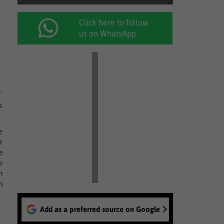
Click here to follow
us on WhatsApp
´
s
e
r
e
e
n
n
Add as a preferred source on Google