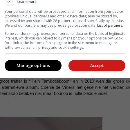
Learn more
Your personal data will be processed and information from your device
(cookies, unique identifiers and other device data) may be stored by,
accessed by and shared with 28 partners or used specifically by this site.
We and our partners may use precise geolocation data.
List of partners.
Some vendors may process your personal data on the basis of legitimate
interest, which you can object to by managing your options below. Look
for a link at the bottom of this page or in the site menu to manage or
withdraw consent in privacy and cookie settings.
e Kunste Onbeperk-prys vir innoverende denke.
Manage options
Accept
groot treffer is “Klein Tambotieboom” en in 2010 wen die groep di
alternatiewe album. Coenie de Villiers het gesê nie net verdien di
emeenskap beteken nie, maar boonop is hulle bleddie nice!