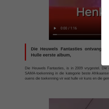
Die Heuwels Fantasties ontvang di
Hulle eerste album,
Die Heuwels Fantasties, is in 2009 vrygestel. Die 
SAMA-toekenning in die kategorie beste Afrikaanse 
ouens die toekenning vir wat hulle vir kuns en die g