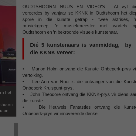
OUDTSHOORN NUUS EN VIDEO'S - Al vyf di
vereerdes by vanjaar se KKNK in Oudtshoorn het die
spore in die kunste getrap - twee aktrises, ’
musiekgroep, ’n musiekmeester met wortels o
Oudtshoorn en ’n bekroonde visuele kunstenaar.
Dié 5 kunstenaars is vanmiddag, by
die KKNK vereer:
• Marion Holm ontvang die Kunste Onbeperk-prys vi
vertolking.
• Lee-Ann van Rooi is die ontvanger van die Kunst
Onbeperk Kruispunt-prys.
rn het
• John Theodore ontvang die KKNK-prys vir diens aa
die kunste.
tshoorn
• Die Heuwels Fantasties ontvang die Kunst
outon
Onbeperk-prys vir innoverende denke.