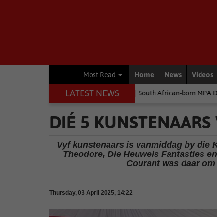
Home
News
Videos
Most Read
LATEST NEWS
Environment
South African-born MPA Day becomes global oce
DIÉ 5 KUNSTENAARS 
Vyf kunstenaars is vanmiddag by die 
Theodore, Die Heuwels Fantasties e
Courant was daar om 
Thursday, 03 April 2025, 14:22