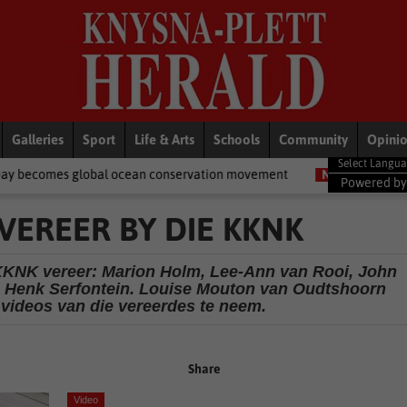
Galleries
Sport
Life & Arts
Schools
Community
Opini
an conservation movement
National News
Shelter movement we
Powered b
VEREER BY DIE KKNK
KKNK vereer: Marion Holm, Lee-Ann van Rooi, John
n Henk Serfontein. Louise Mouton van Oudtshoorn
videos van die vereerdes te neem.
Share
Video