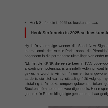
• Henk Serfontein is 2025 se feeskunstenaar.
Henk Serfontein is 2025 se feeskunst
Hy is ’n voormalige wenner die Sasol New Signat
Internationale des Arts in Paris, asook die Piramid
opgeneem is die permanente uitstallings van onder 
“Ek het die KKNK die eerste keer in 1995 bygewoo
afwagting en potensiaal is uiteindelik volbring, want
gekies te word, is vir hom ’n eer en buitengewon
aarde is die titel van sy uitstalling. “Dit volg 
uitstalling is ’n reeks omgewingsbewuste tekening
Stockenström se eerste twee digbundels. Hierin span
gesprek. ’n Reeks klipgedigte gebaseer op haar gedig