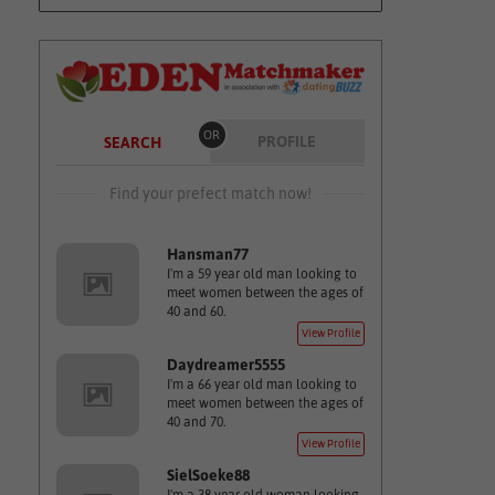
OR
PROFILE
SEARCH
Find your prefect match now!
Hansman77
I'm a 59 year old man looking to
meet women between the ages of
40 and 60.
View Profile
Daydreamer5555
I'm a 66 year old man looking to
meet women between the ages of
40 and 70.
View Profile
SielSoeke88