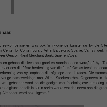
enaar.
ures-kompetisie en was ook ’n inwonende kunstenaar by die Cite
o´n Center for Contemporary Art in Barcelona, Spanje. Van sy werk i
meer Gencor, Rand Merchant Bank, Spier en Absa.
n en gehoop die fees sou groei en standhoudend word,” sê hy. “Di
 hier vier ons die 29ste herdenking van die fees.” Om as feeskunstenaa
e erkenning van sy loopbaan die afgelope drie dekades. Die stomm
op my vorige samewerkings met Wilma Stockenström. Opgeneem in di
e wat gebaseer word op die gedigte met ’n ekologiese strekking i
 ek digkuns as tolk in, vir ’n reeks werke wat deelneem aan die groe
 ‘Almoeder’ word ook uitgestal.”