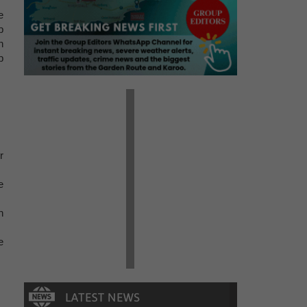
e
p
n
p
r
e
n
e