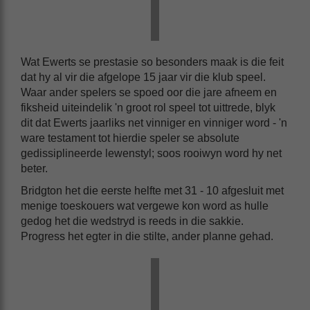
Wat Ewerts se prestasie so besonders maak is die feit
dat hy al vir die afgelope 15 jaar vir die klub speel.
Waar ander spelers se spoed oor die jare afneem en
fiksheid uiteindelik 'n groot rol speel tot uittrede, blyk
dit dat Ewerts jaarliks net vinniger en vinniger word - 'n
ware testament tot hierdie speler se absolute
gedissiplineerde lewenstyl; soos rooiwyn word hy net
beter.
Bridgton het die eerste helfte met 31 - 10 afgesluit met
menige toeskouers wat vergewe kon word as hulle
gedog het die wedstryd is reeds in die sakkie.
Progress het egter in die stilte, ander planne gehad.