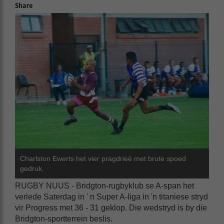
Share
Charlston Ewerts het vier pragdrieë met brute spoed
gedruk.
RUGBY NUUS - Bridgton-rugbyklub se A-span het
verlede Saterdag in ' n Super A-liga in 'n titaniese stryd
vir Progress met 36 - 31 geklop. Die wedstryd is by die
Bridgton-sportterrein beslis.