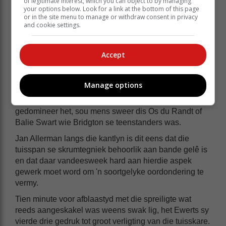
of legitimate interest, which you can object to by managing
your options below. Look for a link at the bottom of this page
or in the site menu to manage or withdraw consent in privacy
Dit was veral in die lynstane en skrums waar dinge
and cookie settings.
ook behoorlik gelol het. Nie minder as 15 keer moes
die skeidsregter die skrums herset sodat daar van
nuuts meegeding kon word - 'n taktiek wat duidelik die
Accept
tuisspan se energie getap het.
Van die oog af, uit 'n gewigsvergelyking met dié van
Manage options
Progress se voorry, blyk daar nie veel verskil te wees
nie, maar die manier hoe Progress die skrum
gedomineer het, sou mens sweer dis Os du Randt of
Balie Swart wie Bridgton se teenstanders was.
Jan Allerman langs die kantlyn is dit eens dat die
tuisspan se skrumtegniek behoorlik aan bande gelê is
en dat daar vandeesweek hard aan hierdie aspek
gewerk moet word om 'n soortgelyke oordondering te
vermy.
Tien minute voor afblaastyd met die spreiligte wat
reeds aangeskakel was weens swak lig, het Ewerts sy
vierde drie gedruk tot groot verligting van die tuisskare.