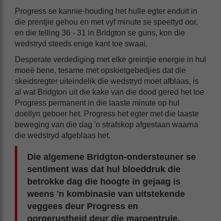
Progress se kannie-houding het hulle egter enduit in
die prentjie gehou en met vyf minute se speeltyd oor,
en die telling 36 - 31 in Bridgton se guns, kon die
wedstryd steeds enige kant toe swaai.
Desperate verdediging met elke greintjie energie in hul
moeë bene, tesame met opskietgebedjies dat die
skeidsregter uiteindelik die wedstryd moet afblaas, is
al wat Bridgton uit die kake van die dood gered het toe
Progress permanent in die laaste minute op hul
doellyn geboer het. Progress het egter met die laaste
beweging van die dag 'n strafskop afgestaan waarna
die wedstryd afgeblaas het.
Die algemene Bridgton-ondersteuner se
sentiment was dat hul bloeddruk die
betrokke dag die hoogte in gejaag is
weens 'n kombinasie van uitstekende
veggees deur Progress en
oorgerustheid deur die maroentruie.