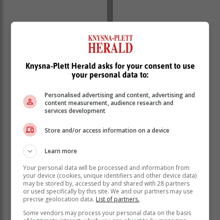
Knysna-Plett Herald asks for your consent to use
your personal data to:
Personalised advertising and content, advertising and
content measurement, audience research and
services development
In die tweede helfte het twee relatiewe
vinnige drieë deur die besoekers die
Store and/or access information on a device
momentum van Bridgton weggerokkel
wat gesukkel het om die wedstryd te
Learn more
beheer in hul vaste fasette. Dit is veilig
Your personal data will be processed and information from
om te sê dat onnodige hanteringsfoute
your device (cookies, unique identifiers and other device data)
may be stored by, accessed by and shared with 28 partners
en oorgretigheid verantwoordelik was
or used specifically by this site. We and our partners may use
dat die maroentruie stadig maar seker,
precise geolocation data.
List of partners.
hul eie graf gegrawe het.
Some vendors may process your personal data on the basis