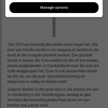
Manage options
"Die DVI kan bevestig dat werke reeds begin het. Die
doel van hierdie werke is om toegang te herstel en dit
word as die hoogste prioriteit beskou. Die grootste
skade is tussen die 3 km-merker en die 10 km-merker,
asook padgedeeltes in Gamkaskloof waar die pad ten
volle weggespoel het. Daar is ook aansienlike skade
op die res van die pad. Spesialistoerusting en
masjinerie is nodig vir hierdie werk."
Volgens Bakker is die span tans in die proses om aan
'n rotsstorting in die Swartbergpas aandag te gee,
alvorens die toerusting geskuif kan word om aan
hierdie stuk pad te werk.