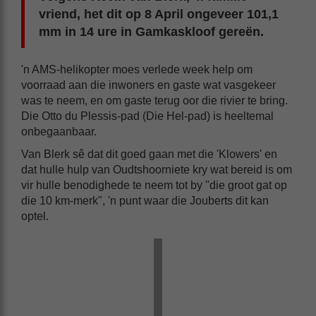
vriend, het dit op 8 April ongeveer 101,1
mm in 14 ure in Gamkaskloof gereën.
'n AMS-helikopter moes verlede week help om
voorraad aan die inwoners en gaste wat vasgekeer
was te neem, en om gaste terug oor die rivier te bring.
Die Otto du Plessis-pad (Die Hel-pad) is heeltemal
onbegaanbaar.
Van Blerk sê dat dit goed gaan met die 'Klowers' en
dat hulle hulp van Oudtshoorniete kry wat bereid is om
vir hulle benodighede te neem tot by "die groot gat op
die 10 km-merk", 'n punt waar die Jouberts dit kan
optel.