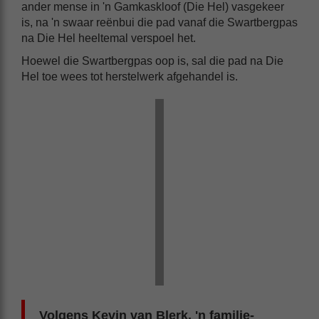
ander mense in 'n Gamkaskloof (Die Hel) vasgekeer
is, na 'n swaar reënbui die pad vanaf die Swartbergpas
na Die Hel heeltemal verspoel het.
Hoewel die Swartbergpas oop is, sal die pad na Die
Hel toe wees tot herstelwerk afgehandel is.
Volgens Kevin van Blerk, 'n familie-