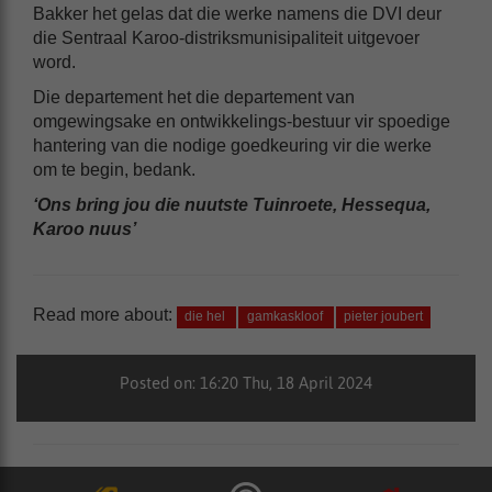
Bakker het gelas dat die werke namens die DVI deur
die Sentraal Karoo-distriksmunisipaliteit uitgevoer
word.
Die departement het die departement van
omgewingsake en ontwikkelings-bestuur vir spoedige
hantering van die nodige goedkeuring vir die werke
om te begin, bedank.
‘Ons bring jou die nuutste Tuinroete, Hessequa,
Karoo nuus’
Read more about:
die hel
gamkaskloof
pieter joubert
Posted on: 16:20 Thu, 18 April 2024