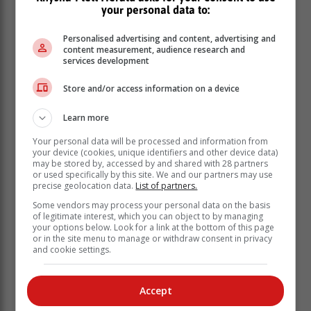
your personal data to:
Personalised advertising and content, advertising and
content measurement, audience research and
services development
Store and/or access information on a device
Die pad na Die Hel het verspoel.
Learn more
Volgens Jandré Bakker, hoof van kommunikasie:
Your personal data will be processed and information from
your device (cookies, unique identifiers and other device data)
Hoofdirektoraat: strategiese bestuur en operasionele
may be stored by, accessed by and shared with 28 partners
ondersteuning by die departement van infrastruktuur
or used specifically by this site. We and our partners may use
van die Wes-Kaapse regering sê die Wes-Kaapse
precise geolocation data.
List of partners.
departement van infrastruktuur (DVI) is die betrokke
Some vendors may process your personal data on the basis
padowerheid wat met die herstel van die pad werk.
of legitimate interest, which you can object to by managing
your options below. Look for a link at the bottom of this page
or in the site menu to manage or withdraw consent in privacy
and cookie settings.
Accept