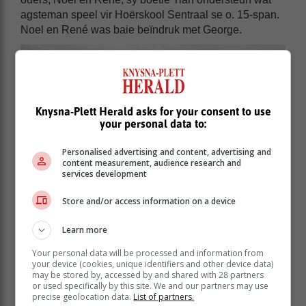
agsteman speel vir Hoërskool Sentraal se o. 15-span.
Noel en René was baie beïndruk met George.
Knysna-Plett Herald asks for your consent to use
your personal data to:
Personalised advertising and content, advertising and
content measurement, audience research and
services development
Store and/or access information on a device
Learn more
Pearson High School se o.14-span op die aanval
teen Duineveld.
Your personal data will be processed and information from
your device (cookies, unique identifiers and other device data)
Thabo Sakoane van Bloemfontein het ook na die
may be stored by, accessed by and shared with 28 partners
or used specifically by this site. We and our partners may use
wedstryde gekyk. Hy was 'n busbestuurder van die
precise geolocation data.
List of partners.
spanne van Hoërskool Sentraal. Dit was sy eerste