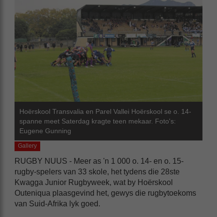
Hoërskool Transvalia en Parel Vallei Hoërskool se o. 14-
spanne meet Saterdag kragte teen mekaar. Foto's:
Eugene Gunning
Gallery
RUGBY NUUS - Meer as 'n 1 000 o. 14- en o. 15-
rugby-spelers van 33 skole, het tydens die 28ste
Kwagga Junior Rugbyweek, wat by Hoërskool
Outeniqua plaasgevind het, gewys die rugbytoekoms
van Suid-Afrika lyk goed.