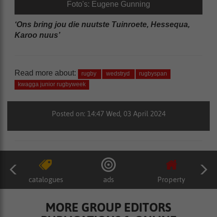
Foto's: Eugene Gunning
‘Ons bring jou die nuutste Tuinroete, Hessequa,
Karoo nuus’
Read more about:
rugby
wedstryd
rugbyspan
kwagga junior rugbyweek
Posted on: 14:47 Wed, 03 April 2024
catalogues
ads
Property
MORE GROUP EDITORS