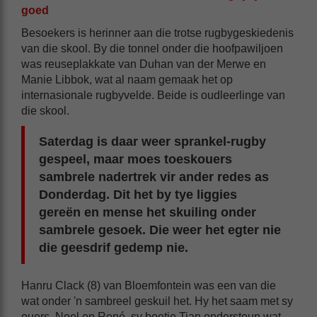
goed
Besoekers is herinner aan die trotse rugbygeskiedenis
van die skool. By die tonnel onder die hoofpawiljoen
was reuseplakkate van Duhan van der Merwe en
Manie Libbok, wat al naam gemaak het op
internasionale rugbyvelde. Beide is oudleerlinge van
die skool.
Saterdag is daar weer sprankel-rugby
gespeel, maar moes toeskouers
sambrele nadertrek vir ander redes as
Donderdag. Dit het by tye liggies
gereën en mense het skuiling onder
sambrele gesoek. Die weer het egter nie
die geesdrif gedemp nie.
Hanru Clack (8) van Bloemfontein was een van die
wat onder 'n sambreel geskuil het. Hy het saam met sy
ouers, Noel en René, sy boetie Tian ondersteun wat