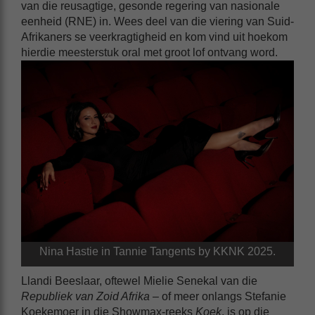
van die reusagtige, gesonde regering van nasionale
eenheid (RNE) in. Wees deel van die viering van Suid-
Afrikaners se veerkragtigheid en kom vind uit hoekom
hierdie meesterstuk oral met groot lof ontvang word.
Nina Hastie in Tannie Tangents by KKNK 2025.
Llandi Beeslaar, oftewel Mielie Senekal van die
Republiek van Zoid Afrika
– of meer onlangs Stefanie
Koekemoer in die Showmax-reeks
Koek
, is op die