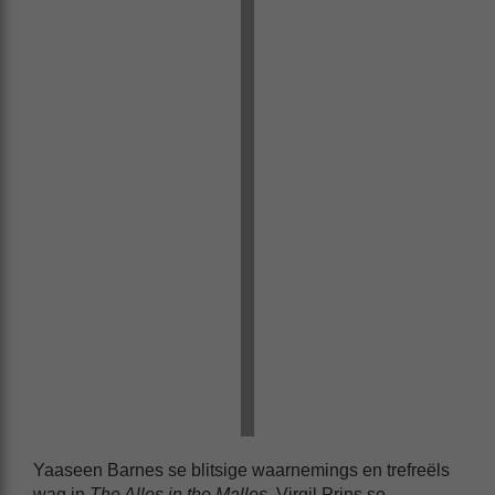
Yaaseen Barnes se blitsige waarnemings en trefreëls
wag in
The Alles in the Malles
. Virgil Prins se