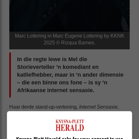
Marc Lottering in Marc Eugene Lottering by KKNK
2025 © Rizqua Barnes.
In die regte lewe is Mel die
Storieverteller ’n komediant en
katliefhebber, maar in ’n ander dimensie
– die een binne ons fone – is sy ’n
Afrikaanse internet sensasie.
Haar derde stand-up-vertoning,
Internet Sensasie
,
debuteer by die KKNK en sy verklap uiteindelik wat sy
regtig dink van hierdie elektroniese oerwoud vol
honger leeus, ywerige flaminke en ontaktvolle
(sw)ape.
Knysna-Plett Herald asks for your consent to use