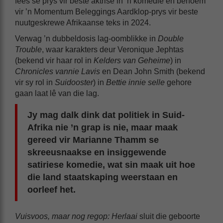
fees se prys vir beste aktrise in ’n komedie en benoem
vir ’n Momentum Beleggings Aardklop-prys vir beste
nuutgeskrewe Afrikaanse teks in 2024.
Verwag ’n dubbeldosis lag-oomblikke in
Double
Trouble
, waar karakters deur Veronique Jephtas
(bekend vir haar rol in
Kelders van Geheime
) in
Chronicles vannie Lavis
en Dean John Smith (bekend
vir sy rol in
Suidooster
) in
Bettie innie selle
gehore
gaan laat lê van die lag.
Jy mag dalk dink dat politiek in Suid-
Afrika nie ’n grap is nie, maar maak
gereed vir Marianne Thamm se
skreeusnaakse en insiggewende
satiriese komedie, wat sin maak uit hoe
die land staatskaping weerstaan en
oorleef het.
Vuisvoos, maar nog regop: Herlaai
sluit die geboorte