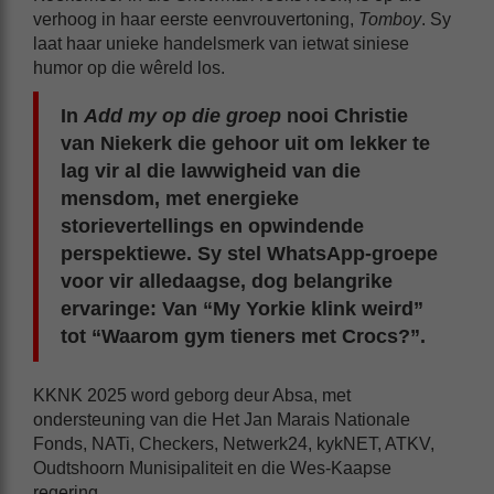
verhoog in haar eerste eenvrouvertoning,
Tomboy
. Sy
laat haar unieke handelsmerk van ietwat siniese
humor op die wêreld los.
In
Add my op die groep
nooi Christie
van Niekerk die gehoor uit om lekker te
lag vir al die lawwigheid van die
mensdom, met energieke
storievertellings en opwindende
perspektiewe. Sy stel WhatsApp-groepe
voor vir alledaagse, dog belangrike
ervaringe: Van “My Yorkie klink weird”
tot “Waarom gym tieners met Crocs?”.
KKNK 2025 word geborg deur Absa, met
ondersteuning van die Het Jan Marais Nationale
Fonds, NATi, Checkers, Netwerk24, kykNET, ATKV,
Oudtshoorn Munisipaliteit en die Wes-Kaapse
regering.