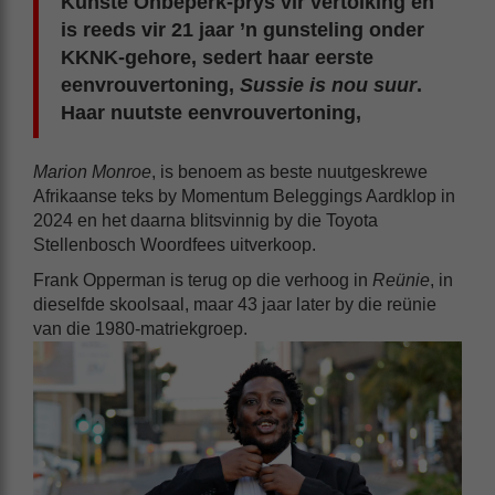
Kunste Onbeperk-prys vir vertolking en
is reeds vir 21 jaar ’n gunsteling onder
KKNK-gehore, sedert haar eerste
eenvrouvertoning,
Sussie is nou suur
.
Haar nuutste eenvrouvertoning,
Marion Monroe
, is benoem as beste nuutgeskrewe
Afrikaanse teks by Momentum Beleggings Aardklop in
2024 en het daarna blitsvinnig by die Toyota
Stellenbosch Woordfees uitverkoop.
Frank Opperman is terug op die verhoog in
Reünie
, in
dieselfde skoolsaal, maar 43 jaar later by die reünie
van die 1980-matriekgroep.