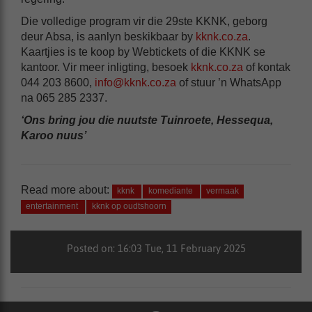
Die volledige program vir die 29ste KKNK, geborg
deur Absa, is aanlyn beskikbaar by
kknk.co.za
.
Kaartjies is te koop by Webtickets of die KKNK se
kantoor. Vir meer inligting, besoek
kknk.co.za
of kontak
044 203 8600,
info@kknk.co.za
of stuur ’n WhatsApp
na 065 285 2337.
‘Ons bring jou die nuutste Tuinroete, Hessequa,
Karoo nuus’
Read more about:
kknk
komediante
vermaak
entertainment
kknk op oudtshoorn
Posted on: 16:03 Tue, 11 February 2025