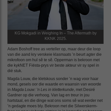
KG Mokgadi in Weighing In – The Aftermath by
KKNK 2025.
Adam Boshoff tree as verteller op, maar deur die loop
van die aand kry verskeie klasmaats ’n beurt agter die
mikrofoon om hul sê te sê. Opperman is bekroon met
die kykNET Fiësta-prys vir beste akteur vir sy spel in
dié stuk.
Magda Louw, die kletskous sonder ’n wag voor haar
mond, gesels oor die waarde en waansin van woorde
in
Magda Louw: ’n Les in kletterkunde
, met Desiré
Gardner op die verhoog. Van lag en treur in jou
hartstaal, en die dinge wat ons soms sê wat eerder net
’n gedagte moes bly. Bekroon met die Silwerskerm-