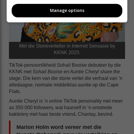
Manage options
Mel die Storieverteller in Internet Sensasie by
KKNK 2025.
TikTok-persoonlikheid Sohail Booise debuteer by die
KKNK met
Sohail Booise en Auntie Cheryl share the
stage
. Die kern van die storie vertel die verhaal van ’n
alledaagse, normale middelklas-auntie op die Cape
Flats.
Auntie Cheryl is ’n online TikTok personality met meer
as 350 000 followers, wat haarself in ’n omstrede
bakleiery met haar beste vriend, Chantay, bevind.
Marion Holm word vereer met die