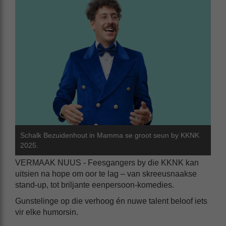
Schalk Bezuidenhout in Mamma se groot seun by KKNK
2025.
VERMAAK NUUS - Feesgangers by die KKNK kan
uitsien na hope om oor te lag – van skreeusnaakse
stand-up, tot briljante eenpersoon-komedies.
Gunstelinge op die verhoog én nuwe talent beloof iets
vir elke humorsin.